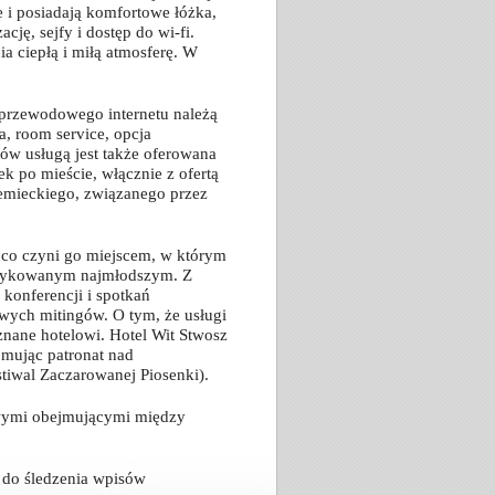
 i posiadają komfortowe łóżka,
ję, sejfy i dostęp do wi-fi.
a ciepłą i miłą atmosferę. W
przewodowego internetu należą
a, room service, opcja
w usługą jest także oferowana
ek po mieście, włącznie z ofertą
niemieckiego, związanego przez
 co czyni go miejscem, w którym
dedykowanym najmłodszym. Z
 konferencji i spotkań
owych mitingów. O tym, że usługi
nane hotelowi. Hotel Wit Stwosz
jmując patronat nad
tiwal Zaczarowanej Piosenki).
owymi obejmującymi między
 do śledzenia wpisów