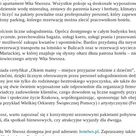
ki apartament Wita Stwosza. Wszystkie pokoje są doskonale wyposażone
dziennie wodę mineralną, zestawy do parzenia kawy i herbaty, klimatyzac
 liczyć na pakiety powitalne oraz profesjonalny personel, który zapewni
zeżony parking, którego rezerwację można zlecić pracownikom hotelu.
gościom liczne udogodnienia. Oprócz dostępnego w całym budynku bez
yczenie, przechowalnia bagażu, usługi ksero, usługi prania i prasowani
możliwość zakupu kwiatów i upominków. Bardzo przydatną dla turystó
ezerwacji transportu na lotnisko w Balicach oraz w rezerwacji wyciecz
ariackiej, w której znajduje się słynny ołtarz dłuta patrona hotelu – 
iowiecznego artysty Wita Stwosza.
iada certyfikat „Okiem mamy – miejsce przyjazne rodzinie z dziećmi”,
z dziećmi, dzięki licznym oferowanym przez personel udogodnieniom 
any jest nie tylko do rodzinnego beztroskiego wypoczynku, ale także do
ą się dwie świetnie wyposażone sale odpowiednie dla organizacji firm
wiadczy zadowolenie klientów, czego dowodem są liczne nagrody przyz
ralne i społeczne życie Krakowa, współorganizując, sponsorując lub obe
przykład Wielkiej Orkiestry Świątecznej Pomocy) i artystycznymi (Fes
twosz, warto zapoznać się z korzystnymi sezonowymi pakietami pobyt
mi, dla spotkań biznesowych, czy atrakcyjne wyjazdy dla dwojga.
elu Wit Stwosz dostępna jest pod adresem:
hotelws.pl
. Zapraszamy także