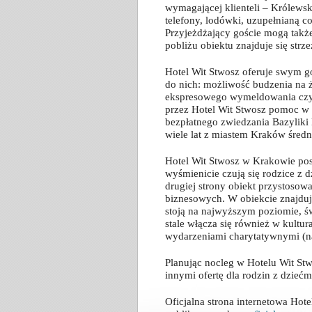
wymagającej klienteli – Królews
telefony, lodówki, uzupełnianą co
Przyjeżdżający goście mogą także
pobliżu obiektu znajduje się str
Hotel Wit Stwosz oferuje swym 
do nich: możliwość budzenia na ż
ekspresowego wymeldowania czy 
przez Hotel Wit Stwosz pomoc w r
bezpłatnego zwiedzania Bazyliki M
wiele lat z miastem Kraków średn
Hotel Wit Stwosz w Krakowie pos
wyśmienicie czują się rodzice 
drugiej strony obiekt przystosow
biznesowych. W obiekcie znajduj
stoją na najwyższym poziomie, ś
stale włącza się również w kultu
wydarzeniami charytatywnymi (na 
Planując nocleg w Hotelu Wit S
innymi ofertę dla rodzin z dzieć
Oficjalna strona internetowa Hot