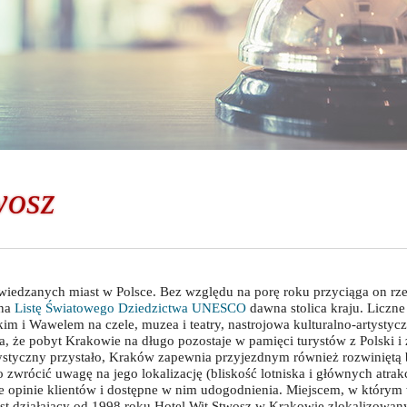
wosz
dwiedzanych miast w Polsce. Bez względu na porę roku przyciąga on rz
 na
Listę Światowego Dziedzictwa UNESCO
dawna stolica kraju. Liczn
m i Wawelem na czele, muzea i teatry, nastrojowa kulturalno-artystyczn
a, że pobyt Krakowie na długo pozostaje w pamięci turystów z Polski i 
rystyczny przystało, Kraków zapewnia przyjezdnym również rozwiniętą
o zwrócić uwagę na jego lokalizację (bliskość lotniska i głównych atrak
e opinie klientów i dostępne w nim udogodnienia. Miejscem, w którym 
est działający od 1998 roku Hotel Wit Stwosz w Krakowie zlokalizowa