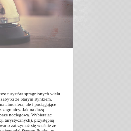
esze turystów spragnionych wielu
e zabytki ze Starym Rynkiem,
a atmosfera, ale i pociągające
z zagranicy. Jak na dużą
 bazę noclegową. Wybierając
cji turystycznych), przystępną
warto zatrzymać się właśnie ze
ny nieopodal Starego Rynku, w