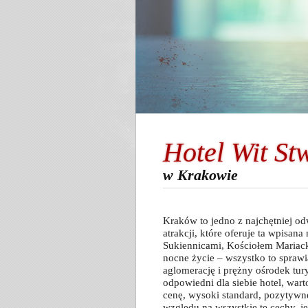
Hotel Wit St
w Krakowie
Kraków to jedno z najchętniej o
atrakcji, które oferuje ta wpisana
Sukiennicami, Kościołem Mariacki
nocne życie – wszystko to sprawi
aglomerację i prężny ośrodek tu
odpowiedni dla siebie hotel, wart
cenę, wysoki standard, pozytywn
względu na wszystkie te cechy, j